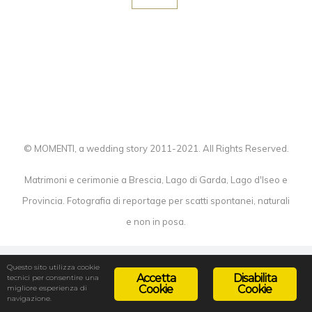
© MOMENTI, a wedding story 2011-2021. All Rights Reserved.
Matrimoni e cerimonie a Brescia, Lago di Garda, Lago d'Iseo e
Provincia. Fotografia di reportage per scatti spontanei, naturali
e non in posa.
Questo sito utilizza cookie
Accetta
Disabilita
tecnici per consentire una
Cookie
Cookie
migliore esperienza di
navigazione.