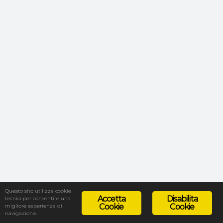
Questo sito utilizza cookie
Accetta
Disabilita
tecnici per consentire una
Cookie
Cookie
migliore esperienza di
navigazione.