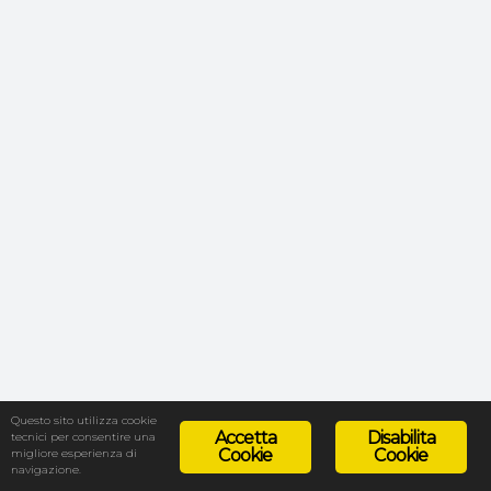
Questo sito utilizza cookie
Accetta
Disabilita
tecnici per consentire una
Cookie
Cookie
migliore esperienza di
navigazione.